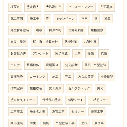
橿原市
塗装職人
大和郡山市
ビフォーアフター
完工写真
施工事例
施工中
春
キャンペーン
雨戸
樋
塗装
外壁付帯塗装
看板
田原本町
雨漏り補修
屋根補修
奈良 塗装
桜井市 塗装会社
防犯対策
お誕生日
お客様の声
アンケート
完了検査
工事
除菌
抗菌
コロナ
足場解体
現場調査
劣化診断
屋根・外壁塗装
高圧洗浄
コーキング
施工
完工
みなみ美装
交換日記
作業記録
屋根塗装
施工風景
セルフチェック
劣化
塗り替えイメージ
付帯部の塗装
感想シート
ご感想シート
工事着工
モルタル壁
左官工事
セミナー
塗装工事
鉄部塗装
養生
換気
外壁塗装工事
屋根
奈良県