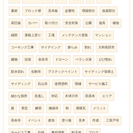
素材
ブロック塀
見本板
必要性
増築部分
改築部分
高圧線
カバー
取り付け
安全対策
公園
遊具
補強
細部
屋根上塗り
工場
メンテナンス塗装
マンション
コーキング工事
サイデイング
膨らみ
割れ
大和高田市
建物
症状
奈良市
ドローン
ベランダ床
ひび割れ
防水切れ
生駒市
アステックペイント
サイディング張替え
サイディング
石山寺
使用塗料
雨樋
サービス施工
細かな箇所
見逃し
対応
木津川市
田原本
エリア
庭
剪定
練習
施福寺
秋
屋根瓦
メリット
長命寺
イベント
参加
塗り板
見本
作成
三室戸寺
サービス工事
石綿
事前調査
軒天井
ブログ