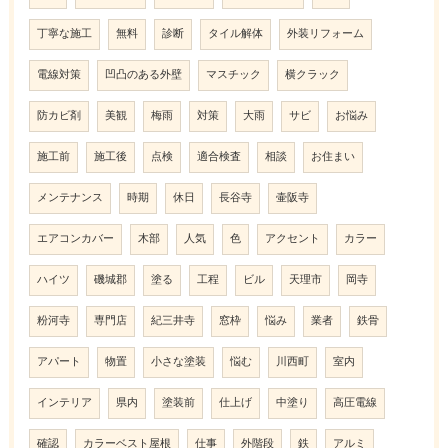
丁寧な施工
無料
診断
タイル解体
外装リフォーム
電線対策
凹凸のある外壁
マスチック
横クラック
防カビ剤
美観
梅雨
対策
大雨
サビ
お悩み
施工前
施工後
点検
適合検査
相談
お住まい
メンテナンス
時期
休日
長谷寺
壷阪寺
エアコンカバー
木部
人気
色
アクセント
カラー
ハイツ
磯城郡
塗る
工程
ビル
天理市
岡寺
粉河寺
専門店
紀三井寺
窓枠
悩み
業者
鉄骨
アパート
物置
小さな塗装
悩む
川西町
室内
インテリア
県内
塗装前
仕上げ
中塗り
高圧電線
確認
カラーベスト屋根
仕事
外階段
鉄
アルミ