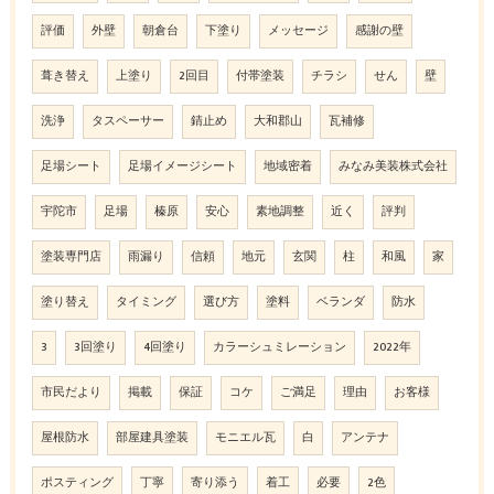
評価
外壁
朝倉台
下塗り
メッセージ
感謝の壁
葺き替え
上塗り
2回目
付帯塗装
チラシ
せん
壁
洗浄
タスペーサー
錆止め
大和郡山
瓦補修
足場シート
足場イメージシート
地域密着
みなみ美装株式会社
宇陀市
足場
榛原
安心
素地調整
近く
評判
塗装専門店
雨漏り
信頼
地元
玄関
柱
和風
家
塗り替え
タイミング
選び方
塗料
ベランダ
防水
3
3回塗り
4回塗り
カラーシュミレーション
2022年
市民だより
掲載
保証
コケ
ご満足
理由
お客様
屋根防水
部屋建具塗装
モニエル瓦
白
アンテナ
ポスティング
丁寧
寄り添う
着工
必要
2色