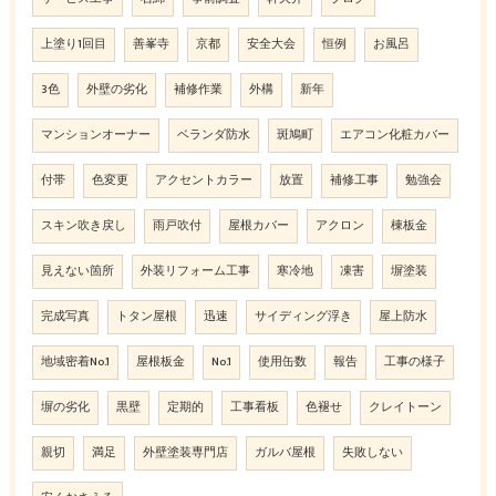
上塗り1回目
善峯寺
京都
安全大会
恒例
お風呂
3色
外壁の劣化
補修作業
外構
新年
マンションオーナー
ベランダ防水
斑鳩町
エアコン化粧カバー
付帯
色変更
アクセントカラー
放置
補修工事
勉強会
スキン吹き戻し
雨戸吹付
屋根カバー
アクロン
棟板金
見えない箇所
外装リフォーム工事
寒冷地
凍害
塀塗装
完成写真
トタン屋根
迅速
サイディング浮き
屋上防水
地域密着No.1
屋根板金
No.1
使用缶数
報告
工事の様子
塀の劣化
黒壁
定期的
工事看板
色褪せ
クレイトーン
親切
満足
外壁塗装専門店
ガルバ屋根
失敗しない