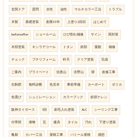
玄関ドア
質問
水性
油性
マルチカラー工法
トラブル
木製
基礎塗装
創業55年
上塗り2回目
はじめて
beforeafter
ショールーム
ひび割れ補修
サイン
雨対策
木部塗装
キシラデコール
トタン
鉄部
粟殿
補修
チェック
プチリフォーム
軒天
クリア塗装
完成
ご案内
プライベート
信貴山
吉野山
塀
改修工事
生駒郡
無料診断
色見本
事前準備
カーポート
ポリカ
色選び
シュミレーション
カラーブック
鉄部ケレン
阪神タイガース
1回
刷毛入れ塗装
ALC
シーリング工事
付帯部
漆喰
瓦
建具
タイル
汚れ
下塗り塗装
亀裂
カバー工法
屋根工事
パミール屋根
感想