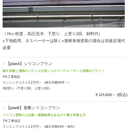
（70㎡程度、高圧洗浄、下塗り、上塗り2回、材料代）
※下地処理、タスペーサーは除く※屋根単独塗装の場合は別途足場代
必要
【planA】シリコンプラン
耐久年数と価格のバランスが良いコストパフォーマンス抜群のプラン！
5年工事保証
ランニングコスト2.2万円～（耐久年数10年～）
3回塗り（下塗り1回、上塗り2回）
￥221,000～ (税込)
【planB】遮断シリコンプラン
シリコン塗料の上位版！遮熱効果もあるので暑さ対策も◎
7年工事保証
ランニングコスト2.2万円～（耐久年数13年～16年）