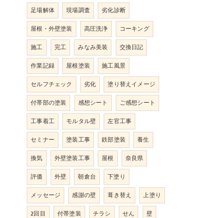
足場解体
現場調査
劣化診断
屋根・外壁塗装
高圧洗浄
コーキング
施工
完工
みなみ美装
交換日記
作業記録
屋根塗装
施工風景
セルフチェック
劣化
塗り替えイメージ
付帯部の塗装
感想シート
ご感想シート
工事着工
モルタル壁
左官工事
セミナー
塗装工事
鉄部塗装
養生
換気
外壁塗装工事
屋根
奈良県
評価
外壁
朝倉台
下塗り
メッセージ
感謝の壁
葺き替え
上塗り
2回目
付帯塗装
チラシ
せん
壁