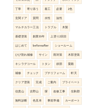
丁寧
寄り添う
着工
必要
2色
玄関ドア
質問
水性
油性
マルチカラー工法
トラブル
木製
基礎塗装
創業55年
上塗り2回目
はじめて
beforeafter
ショールーム
ひび割れ補修
サイン
雨対策
木部塗装
キシラデコール
トタン
鉄部
粟殿
補修
チェック
プチリフォーム
軒天
クリア塗装
完成
ご案内
プライベート
信貴山
吉野山
塀
改修工事
生駒郡
無料診断
色見本
事前準備
カーポート