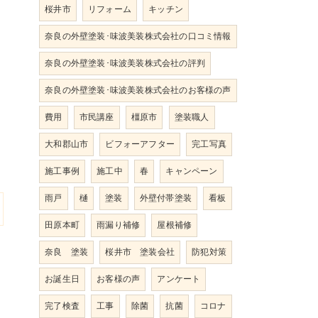
桜井市
リフォーム
キッチン
奈良の外壁塗装･味波美装株式会社の口コミ情報
奈良の外壁塗装･味波美装株式会社の評判
奈良の外壁塗装･味波美装株式会社のお客様の声
費用
市民講座
橿原市
塗装職人
大和郡山市
ビフォーアフター
完工写真
施工事例
施工中
春
キャンペーン
雨戸
樋
塗装
外壁付帯塗装
看板
田原本町
雨漏り補修
屋根補修
奈良 塗装
桜井市 塗装会社
防犯対策
お誕生日
お客様の声
アンケート
完了検査
工事
除菌
抗菌
コロナ