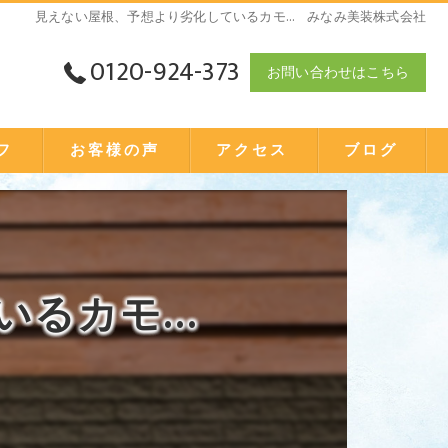
見えない屋根、予想より劣化しているカモ… みなみ美装株式会社
0120-924-373
お問い合わせはこちら
フ
お客様の声
アクセス
ブログ
いるカモ…