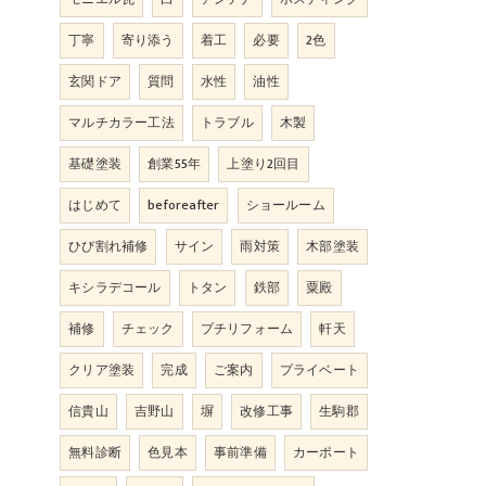
丁寧
寄り添う
着工
必要
2色
玄関ドア
質問
水性
油性
マルチカラー工法
トラブル
木製
基礎塗装
創業55年
上塗り2回目
はじめて
beforeafter
ショールーム
ひび割れ補修
サイン
雨対策
木部塗装
キシラデコール
トタン
鉄部
粟殿
補修
チェック
プチリフォーム
軒天
クリア塗装
完成
ご案内
プライベート
信貴山
吉野山
塀
改修工事
生駒郡
無料診断
色見本
事前準備
カーポート