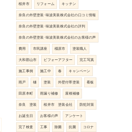
桜井市
リフォーム
キッチン
奈良の外壁塗装･味波美装株式会社の口コミ情報
奈良の外壁塗装･味波美装株式会社の評判
奈良の外壁塗装･味波美装株式会社のお客様の声
費用
市民講座
橿原市
塗装職人
大和郡山市
ビフォーアフター
完工写真
施工事例
施工中
春
キャンペーン
雨戸
樋
塗装
外壁付帯塗装
看板
田原本町
雨漏り補修
屋根補修
奈良 塗装
桜井市 塗装会社
防犯対策
お誕生日
お客様の声
アンケート
完了検査
工事
除菌
抗菌
コロナ