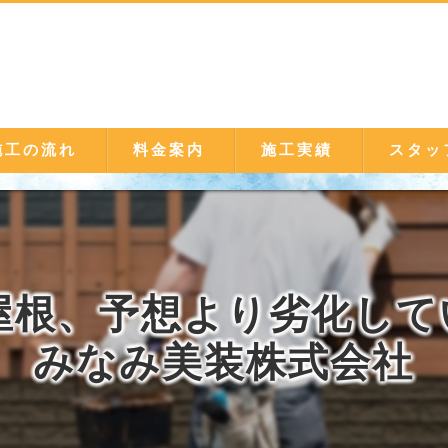
施工の流れ
料金案内
施工実績
スタッ
屋根、予想より劣化して
みなみ美装株式会社