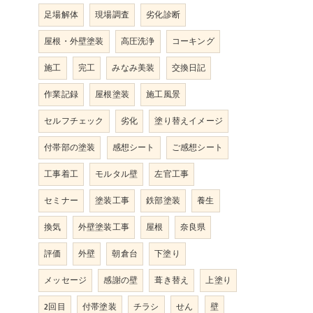
足場解体
現場調査
劣化診断
屋根・外壁塗装
高圧洗浄
コーキング
施工
完工
みなみ美装
交換日記
作業記録
屋根塗装
施工風景
セルフチェック
劣化
塗り替えイメージ
付帯部の塗装
感想シート
ご感想シート
工事着工
モルタル壁
左官工事
セミナー
塗装工事
鉄部塗装
養生
換気
外壁塗装工事
屋根
奈良県
評価
外壁
朝倉台
下塗り
メッセージ
感謝の壁
葺き替え
上塗り
2回目
付帯塗装
チラシ
せん
壁