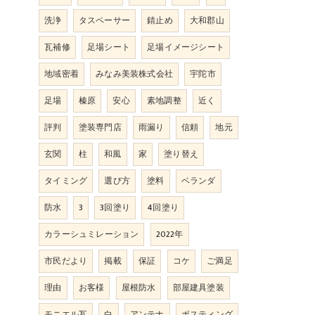
洗浄
タスペーサー
錆止め
大和郡山
瓦補修
足場シート
足場イメージシート
地域密着
みなみ美装株式会社
宇陀市
足場
榛原
安心
素地調整
近く
評判
塗装専門店
雨漏り
信頼
地元
玄関
柱
和風
家
塗り替え
タイミング
選び方
塗料
ベランダ
防水
3
3回塗り
4回塗り
カラーシュミレーション
2022年
市民だより
掲載
保証
コケ
ご満足
理由
お客様
屋根防水
部屋建具塗装
モニエル瓦
白
アンテナ
ポスティング