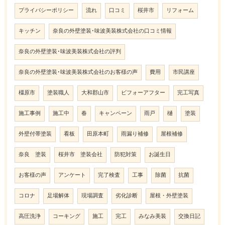
プライバシーポリシー
流れ
口コミ
桜井市
リフォーム
キッチン
奈良の外壁塗装･味波美装株式会社の口コミ情報
奈良の外壁塗装･味波美装株式会社の評判
奈良の外壁塗装･味波美装株式会社のお客様の声
費用
市民講座
橿原市
塗装職人
大和郡山市
ビフォーアフター
完工写真
施工事例
施工中
春
キャンペーン
雨戸
樋
塗装
外壁付帯塗装
看板
田原本町
雨漏り補修
屋根補修
奈良 塗装
桜井市 塗装会社
防犯対策
お誕生日
お客様の声
アンケート
完了検査
工事
除菌
抗菌
コロナ
足場解体
現場調査
劣化診断
屋根・外壁塗装
高圧洗浄
コーキング
施工
完工
みなみ美装
交換日記