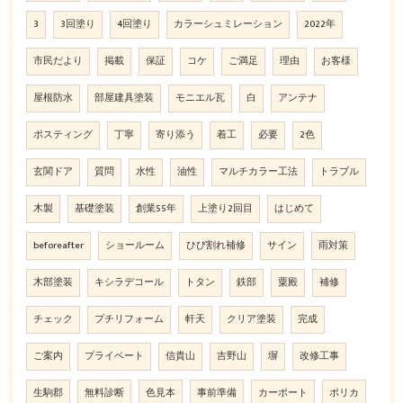
3
3回塗り
4回塗り
カラーシュミレーション
2022年
市民だより
掲載
保証
コケ
ご満足
理由
お客様
屋根防水
部屋建具塗装
モニエル瓦
白
アンテナ
ポスティング
丁寧
寄り添う
着工
必要
2色
玄関ドア
質問
水性
油性
マルチカラー工法
トラブル
木製
基礎塗装
創業55年
上塗り2回目
はじめて
beforeafter
ショールーム
ひび割れ補修
サイン
雨対策
木部塗装
キシラデコール
トタン
鉄部
粟殿
補修
チェック
プチリフォーム
軒天
クリア塗装
完成
ご案内
プライベート
信貴山
吉野山
塀
改修工事
生駒郡
無料診断
色見本
事前準備
カーポート
ポリカ