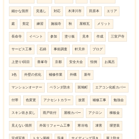
細かな箇所
見逃し
対応
木津川市
田原本
エリア
庭
剪定
練習
施福寺
秋
屋根瓦
メリット
長命寺
イベント
参加
塗り板
見本
作成
三室戸寺
サービス工事
石綿
事前調査
軒天井
ブログ
上塗り1回目
善峯寺
京都
安全大会
恒例
お風呂
3色
外壁の劣化
補修作業
外構
新年
マンションオーナー
ベランダ防水
斑鳩町
エアコン化粧カバー
付帯
色変更
アクセントカラー
放置
補修工事
勉強会
スキン吹き戻し
雨戸吹付
屋根カバー
アクロン
棟板金
見えない箇所
外装リフォーム工事
寒冷地
凍害
塀塗装
完成写真
トタン屋根
迅速
サイディング浮き
屋上防水