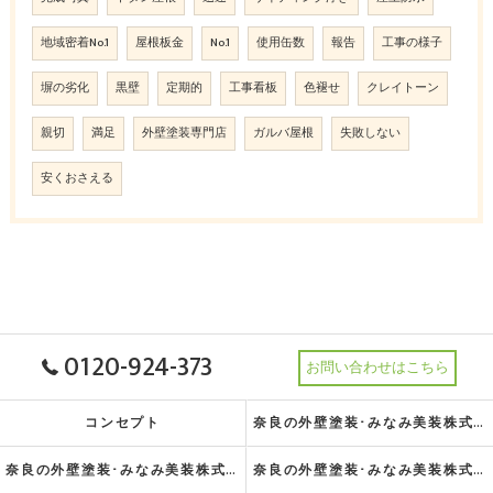
地域密着No.1
屋根板金
No.1
使用缶数
報告
工事の様子
塀の劣化
黒壁
定期的
工事看板
色褪せ
クレイトーン
親切
満足
外壁塗装専門店
ガルバ屋根
失敗しない
安くおさえる
0120-924-373
お問い合わせはこちら
コンセプト
奈良の外壁塗装･みなみ美装株式会社の理念
奈良の外壁塗装･みなみ美装株式会社の特徴
奈良の外壁塗装･みなみ美装株式会社の指針