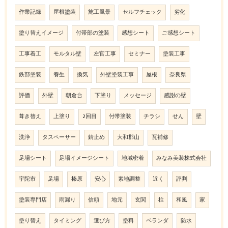
作業記録
屋根塗装
施工風景
セルフチェック
劣化
塗り替えイメージ
付帯部の塗装
感想シート
ご感想シート
工事着工
モルタル壁
左官工事
セミナー
塗装工事
鉄部塗装
養生
換気
外壁塗装工事
屋根
奈良県
評価
外壁
朝倉台
下塗り
メッセージ
感謝の壁
葺き替え
上塗り
2回目
付帯塗装
チラシ
せん
壁
洗浄
タスペーサー
錆止め
大和郡山
瓦補修
足場シート
足場イメージシート
地域密着
みなみ美装株式会社
宇陀市
足場
榛原
安心
素地調整
近く
評判
塗装専門店
雨漏り
信頼
地元
玄関
柱
和風
家
塗り替え
タイミング
選び方
塗料
ベランダ
防水