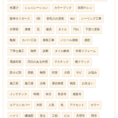
色選び
シュミレーション
カラーブック
鉄部ケレン
阪神タイガース
1回
刷毛入れ塗装
ALC
シーリング工事
付帯部
漆喰
瓦
建具
タイル
汚れ
下塗り塗装
亀裂
カバー工法
屋根工事
パミール屋根
感想
丁寧な施工
無料
診断
タイル解体
外装リフォーム
電線対策
凹凸のある外壁
マスチック
横クラック
防カビ剤
美観
梅雨
対策
大雨
サビ
お悩み
施工前
施工後
点検
適合検査
相談
お住まい
メンテナンス
時期
休日
長谷寺
壷阪寺
エアコンカバー
木部
人気
色
アクセント
カラー
ハイツ
磯城郡
塗る
工程
ビル
天理市
岡寺