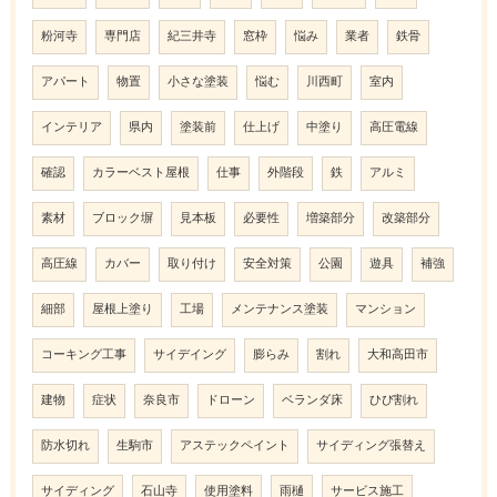
粉河寺
専門店
紀三井寺
窓枠
悩み
業者
鉄骨
アパート
物置
小さな塗装
悩む
川西町
室内
インテリア
県内
塗装前
仕上げ
中塗り
高圧電線
確認
カラーベスト屋根
仕事
外階段
鉄
アルミ
素材
ブロック塀
見本板
必要性
増築部分
改築部分
高圧線
カバー
取り付け
安全対策
公園
遊具
補強
細部
屋根上塗り
工場
メンテナンス塗装
マンション
コーキング工事
サイデイング
膨らみ
割れ
大和高田市
建物
症状
奈良市
ドローン
ベランダ床
ひび割れ
防水切れ
生駒市
アステックペイント
サイディング張替え
サイディング
石山寺
使用塗料
雨樋
サービス施工