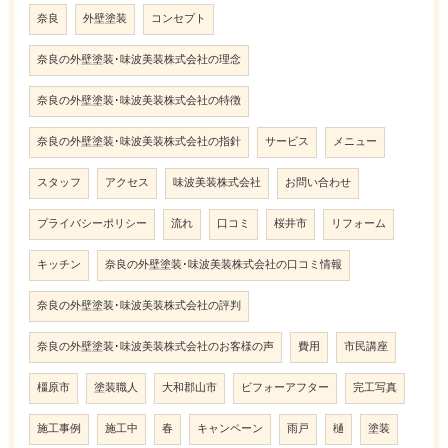
奈良
外壁塗装
コンセプト
奈良の外壁塗装･味波美装株式会社の理念
奈良の外壁塗装･味波美装株式会社の特徴
奈良の外壁塗装･味波美装株式会社の指針
サービス
メニュー
スタッフ
アクセス
味波美装株式会社
お問い合わせ
プライバシーポリシー
流れ
口コミ
桜井市
リフォーム
キッチン
奈良の外壁塗装･味波美装株式会社の口コミ情報
奈良の外壁塗装･味波美装株式会社の評判
奈良の外壁塗装･味波美装株式会社のお客様の声
費用
市民講座
橿原市
塗装職人
大和郡山市
ビフォーアフター
完工写真
施工事例
施工中
春
キャンペーン
雨戸
樋
塗装