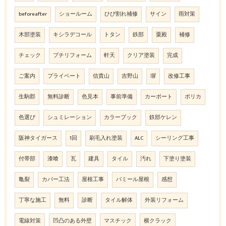
beforeafter
ショールーム
ひび割れ補修
サイン
雨対策
木部塗装
キシラデコール
トタン
鉄部
粟殿
補修
チェック
プチリフォーム
軒天
クリア塗装
完成
ご案内
プライベート
信貴山
吉野山
塀
改修工事
生駒郡
無料診断
色見本
事前準備
カーポート
ポリカ
色選び
シュミレーション
カラーブック
鉄部ケレン
阪神タイガース
1回
刷毛入れ塗装
ALC
シーリング工事
付帯部
漆喰
瓦
建具
タイル
汚れ
下塗り塗装
亀裂
カバー工法
屋根工事
パミール屋根
感想
丁寧な施工
無料
診断
タイル解体
外装リフォーム
電線対策
凹凸のある外壁
マスチック
横クラック