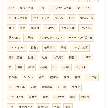
細部
屋根上塗り
工場
メンテナンス塗装
マンション
コーキング工事
サイデイング
膨らみ
割れ
大和高田市
建物
症状
奈良市
ドローン
ベランダ床
ひび割れ
防水切れ
生駒市
アステックペイント
サイディング張替え
サイディング
石山寺
使用塗料
雨樋
サービス施工
細かな箇所
見逃し
対応
木津川市
田原本
エリア
庭
剪定
練習
施福寺
秋
屋根瓦
メリット
長命寺
イベント
参加
塗り板
見本
作成
三室戸寺
サービス工事
石綿
事前調査
軒天井
ブログ
上塗り1回目
善峯寺
京都
安全大会
恒例
お風呂
3色
外壁の劣化
補修作業
外構
新年