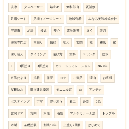
洗浄
タスペーサー
錆止め
大和郡山
瓦補修
足場シート
足場イメージシート
地域密着
みなみ美装株式会社
宇陀市
足場
榛原
安心
素地調整
近く
評判
塗装専門店
雨漏り
信頼
地元
玄関
柱
和風
家
塗り替え
タイミング
選び方
塗料
ベランダ
防水
3
3回塗り
4回塗り
カラーシュミレーション
2022年
市民だより
掲載
保証
コケ
ご満足
理由
お客様
屋根防水
部屋建具塗装
モニエル瓦
白
アンテナ
ポスティング
丁寧
寄り添う
着工
必要
2色
玄関ドア
質問
水性
油性
マルチカラー工法
トラブル
木製
基礎塗装
創業55年
上塗り2回目
はじめて