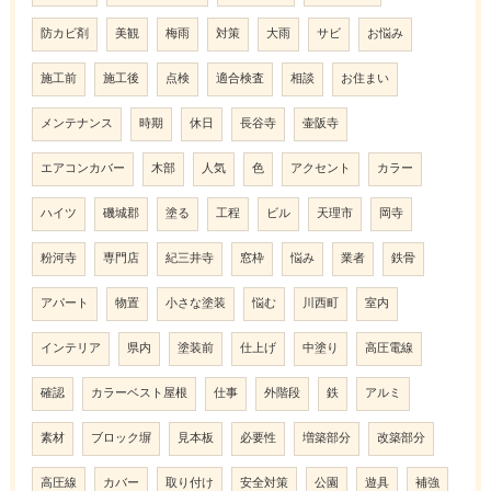
防カビ剤
美観
梅雨
対策
大雨
サビ
お悩み
施工前
施工後
点検
適合検査
相談
お住まい
メンテナンス
時期
休日
長谷寺
壷阪寺
エアコンカバー
木部
人気
色
アクセント
カラー
ハイツ
磯城郡
塗る
工程
ビル
天理市
岡寺
粉河寺
専門店
紀三井寺
窓枠
悩み
業者
鉄骨
アパート
物置
小さな塗装
悩む
川西町
室内
インテリア
県内
塗装前
仕上げ
中塗り
高圧電線
確認
カラーベスト屋根
仕事
外階段
鉄
アルミ
素材
ブロック塀
見本板
必要性
増築部分
改築部分
高圧線
カバー
取り付け
安全対策
公園
遊具
補強