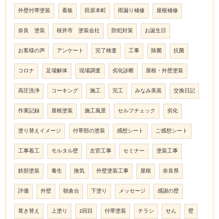
外壁付帯塗装
看板
田原本町
雨漏り補修
屋根補修
奈良 塗装
桜井市 塗装会社
防犯対策
お誕生日
お客様の声
アンケート
完了検査
工事
除菌
抗菌
コロナ
足場解体
現場調査
劣化診断
屋根・外壁塗装
高圧洗浄
コーキング
施工
完工
みなみ美装
交換日記
作業記録
屋根塗装
施工風景
セルフチェック
劣化
塗り替えイメージ
付帯部の塗装
感想シート
ご感想シート
工事着工
モルタル壁
左官工事
セミナー
塗装工事
鉄部塗装
養生
換気
外壁塗装工事
屋根
奈良県
評価
外壁
朝倉台
下塗り
メッセージ
感謝の壁
葺き替え
上塗り
2回目
付帯塗装
チラシ
せん
壁