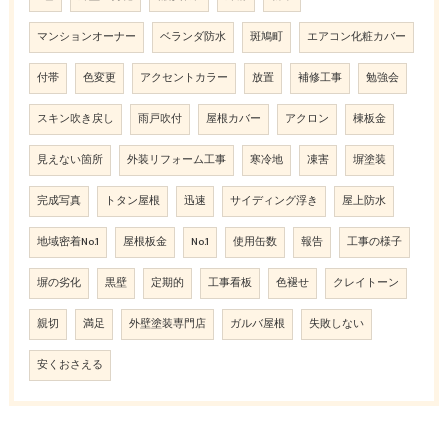
マンションオーナー
ベランダ防水
斑鳩町
エアコン化粧カバー
付帯
色変更
アクセントカラー
放置
補修工事
勉強会
スキン吹き戻し
雨戸吹付
屋根カバー
アクロン
棟板金
見えない箇所
外装リフォーム工事
寒冷地
凍害
塀塗装
完成写真
トタン屋根
迅速
サイディング浮き
屋上防水
地域密着No.1
屋根板金
No.1
使用缶数
報告
工事の様子
塀の劣化
黒壁
定期的
工事看板
色褪せ
クレイトーン
親切
満足
外壁塗装専門店
ガルバ屋根
失敗しない
安くおさえる